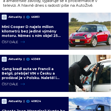
a amatérské závody, vyjadřuje se k problematice v
televizi. A hlavně dnes s radostí píše na AutoŽivě.
Aktuality
|
46851
Mini Cooper D najelo milion
kilometrů bez jediné výměny
motoru. Němec s ním objel 25
zemí a míří na další milion
ČÍST DÁLE
Aktuality
|
43369
Gang kradl auta ve Francii a
Belgii, přebíjel VIN v Česku a
prodával je v Polsku. Naletěl i
polský vicepremiér
ČÍST DÁLE
Aktuality
|
40824
Chcete Jeep Wrangler? Kupte ho