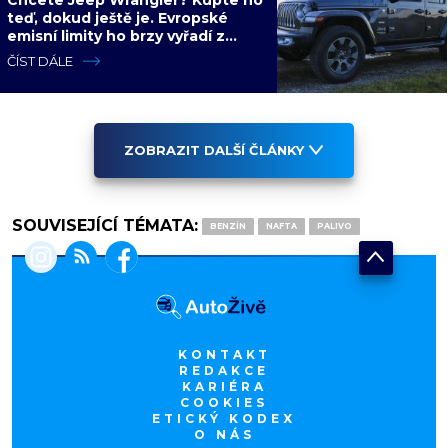
teď, dokud ještě je. Evropské
emisní limity ho brzy vyřadí z
nabídky nadobro
ČÍST DÁLE
ZOBRAZIT DALŠÍ ČLÁNKY
SOUVISEJÍCÍ TÉMATA:
BENZÍN
NAFTA
PALIVO
KONTAKT
REDAKCE
KARIÉRA
COOKIES
ETICKÝ KODEX
O NÁS