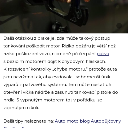
i
Další otázkou z praxe je, zda může takový postup
tankování poškodit motor. Riziko požáru je větší než
riziko poškození vozu, nicméně při čerpání
paliva
s běžícím motorem dojít k chybovým hláškách.
K rozsvícení kontrolky „chyba motoru,“ protože auta
jsou navržena tak, aby evidovala i sebemenší únik
výparů z palivového systému. Ten může nastat při
otevření víčka nádrže a zasunutí tankovací pistole do
hrdla. S vypnutým motorem to j v pořádku, se
zapnutým nikoli.
Další tipy naleznete na:
Auto moto blog Autopůjčovny