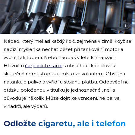
i
Nápad, který měl asi každý řidič, zejména v zimě, když se
nabízí myšlenka nechat běžet při tankování motor a
využít tak topení. Nebo naopak v létě klimatizaci.
Hlavně u
čerpacích stanic
s obsluhou, kde člověk
skutečně nemusí opustit místo za volantem. Obsluha
natankuje palivo a vyřídí u stojanu platbu. Odpovědí na
otázku položenou v titulku je jednoznačné „ne“ a
důvodů je několik. Může dojít ke vznícení, ne paliva
v nádrži, ale výparů.
Odložte cigaretu, ale i telefon