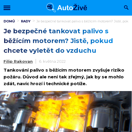
DOMŮ
RADY
Je bezpečné tankovat palivo s běžícím motorem? Jistě, poku
Je bezpečné tankovat palivo s
běžícím motorem? Jistě, pokud
chcete vyletět do vzduchu
Filip Rakovan
6. května 2022
Tankování palivo s běžícím motorem zvyšuje riziko
požáru. Důvod ale není tak zřejmý, jak by se mohlo
zdát, navíc hrozí i technické potíže.