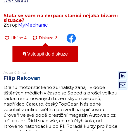
OneTwoGo
Stala se vám na čerpací stanici nějaká bizarní
situace?
Zdroj:
MyMechanic
Diskuze
3
Vstoupit do diskuze
Autor článku
Filip Rakovan
Dráhu motoristického žurnalisty zahájil v době
tištěných médiích v časopise Speed a prošel velkou
řadou renomovaných tuzemských časopisů,
například Carauto, český TopGear. Následně
zakotvil v online světě a pozvedl na špičkovou
úroveň ve své době prestižní magazín Autoweb.cz
a Garaz.cz. Řídil snad vše, co má čtyři kola, od
litrového hatchbacku po F1. Pořádá kurzy pro řidiče