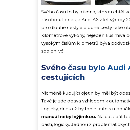
Svého času to byla ikona, kterou chtěl 
zásobou. I dnes je Audi A6 z let výroby 
pro dlouhé cesty a dlouhé cesty také obv
kilometrové výkony, nejeden kus mívá 
vysokým číslům kilometrů bývá podvoz
spolehlivé.
Svého času bylo Audi
cestujících
Nicméně kupující ojetin by měl být o
Také je zde obava vzhledem k automati
Logicky, dnes už by tohle auto s manuál
manuál nebyl výjimkou.
Na co si dát t
pastí, logicky. Jednou z problematickýc