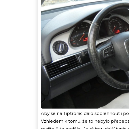
Aby se na Tiptronic dalo spolehnout i po 
Vzhledem k tomu, že to nebylo předepsán
majitelů to nedělal. Jaké jsou další typ