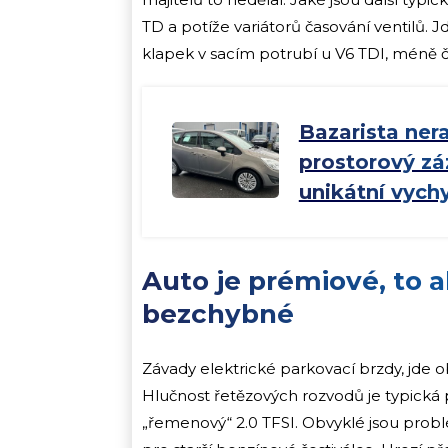
TD a potíže variátorů časování ventilů. 
klapek v sacím potrubí u V6 TDI, méně č
Bazarista nera
prostorový zá
unikátní vychy
Auto je prémiové, to 
bezchybné
Závady elektrické parkovací brzdy, jde
Hlučnost řetězových rozvodů je typická
„řemenový“ 2.0 TFSI. Obvyklé jsou probl