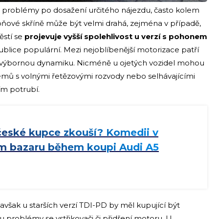
problémy po dosažení určitého nájezdu, často kolem
ňové skříně může být velmi drahá, zejména v případě,
ěstí se
projevuje vyšší spolehlivost u verzí s pohonem
publice populární. Mezi nejoblíbenější motorizace patří
i A6 výbornou dynamiku. Nicméně u ojetých vozidel mohou
blémů s volnými řetězovými rozvody nebo selhávajícími
ím potrubí.
české kupce zkouší? Komedii v
 bazaru během koupi Audi A5
, avšak u starších verzí TDI-PD by měl kupující být
 problémy se vstřikovači či přidření motoru. U