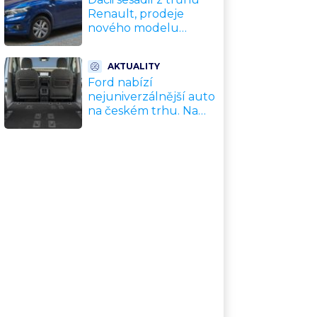
Renault, prodeje
nového modelu
vyletěly o 372 % za
jediný rok. Češi ale
AKTUALITY
jedou svojí pohádku
Ford nabízí
nejuniverzálnější auto
na českém trhu. Na
dovolenou, do práce i
na chatu za cenu
kompaktního SUV