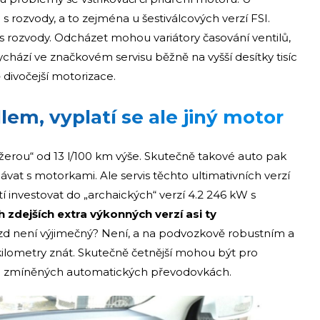
 rozvody, a to zejména u šestiválcových verzí FSI.
 s rozvody. Odcházet mohou variátory časování ventilů,
chází ve značkovém servisu běžně na vyšší desítky tisíc
ě divočejší motorizace.
lem, vyplatí se ale jiný motor
„žerou“ od 13 l/100 km výše. Skutečně takové auto pak
t s motorkami. Ale servis těchto ultimativních verzí
í investovat do „archaických“ verzí 4.2 246 kW s
 zdejších extra výkonných verzí asi ty
zd není výjimečný? Není, a na podvozkově robustním a
ilometry znát. Skutečně četnější mohou být pro
 a zmíněných automatických převodovkách.