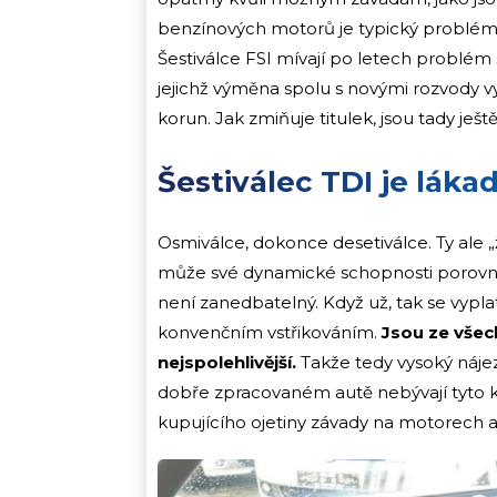
benzínových motorů je typický problém s
Šestiválce FSI mívají po letech problém
jejichž výměna spolu s novými rozvody vy
korun. Jak zmiňuje titulek, jsou tady ješt
Šestiválec TDI je lákad
Osmiválce, dokonce desetiválce. Ty ale 
může své dynamické schopnosti porovnáva
není zanedbatelný. Když už, tak se vyplat
konvenčním vstřikováním.
Jsou ze všech
nejspolehlivější.
Takže tedy vysoký náje
dobře zpracovaném autě nebývají tyto k
kupujícího ojetiny závady na motorech