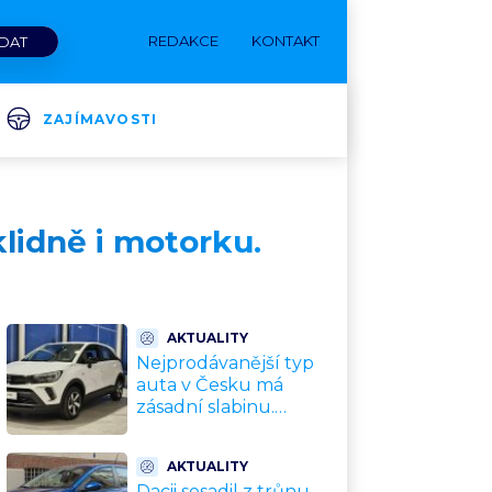
REDAKCE
KONTAKT
ZAJÍMAVOSTI
klidně i motorku.
AKTUALITY
Nejprodávanější typ
auta v Česku má
zásadní slabinu.
Crossovery selhávají
přesně tam, kde mají
AKTUALITY
být nejsilnější
Dacii sesadil z trůnu