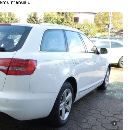
ckému manuálu.
i