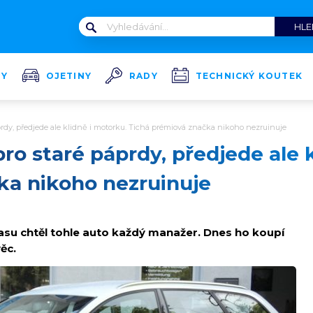
TY
OJETINY
RADY
TECHNICKÝ KOUTEK
prdy, předjede ale klidně i motorku. Tichá prémiová značka nikoho nezruinuje
pro staré páprdy, předjede ale 
ka nikoho nezruinuje
su chtěl tohle auto každý manažer. Dnes ho koupí
ěc.