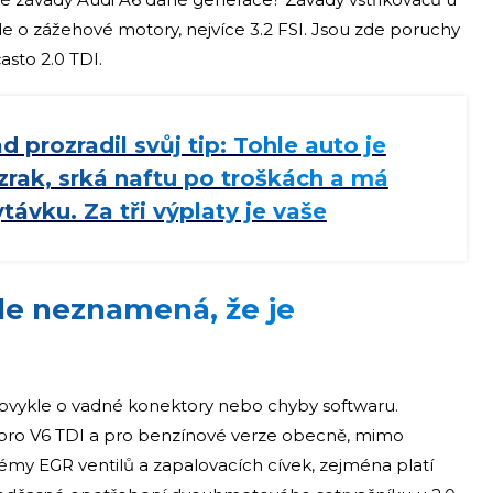
Jde o zážehové motory, nejvíce 3.2 FSI. Jsou zde poruchy
asto 2.0 TDI.
d prozradil svůj tip: Tohle auto je
zrak, srká naftu po troškách a má
távku. Za tři výplaty je vaše
ale neznamená, že je
 obvykle o vadné konektory nebo chyby softwaru.
 pro V6 TDI a pro benzínové verze obecně, mimo
émy EGR ventilů a zapalovacích cívek, zejména platí