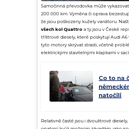
Samočinná převodovka může vykazovat 
200 000 km. Výměna či oprava bezestup
že jsou poškozeny kužely variátoru. Našt
všech kol Quattro
a ty jsou v České re
třílitrové diesely, které poskytují Aud
tyto motory skrývat strasti, včetně pro
elektrickými stavitelnými klapkami v sac
Co to na 
německém
natočili
Relativně časté jsou i dvoulitrové diesely
opatrný kvůli možným závadám, jako jsou