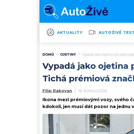
AKTUALITY
AUTOŽIVĚ TES
DOMŮ
OJETINY
Vypadá jako ojetina pro staré pá
Vypadá jako ojetina 
Tichá prémiová znač
Filip Rakovan
16. května 2024
Ikona mezi prémiovými vozy, svého ča
kdokoli, jen musí dát pozor na jednu v