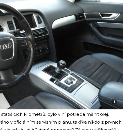
i
statisících kilometrů, bylo v ní potřeba měnit olej.
o v oficiálním servisním plánu, takřka nikdo z prvních
ické závady Audi A6 dané generace? Závady vstřikovačů u