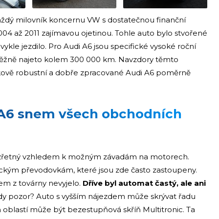
každý milovník koncernu VW s dostatečnou finanční
2004 až 2011 zajímavou ojetinou. Tohle auto bylo stvořené
ykle jezdilo. Pro Audi A6 jsou specifické vysoké roční
běžně najeto kolem 300 000 km. Navzdory těmto
kově robustní a dobře zpracované Audi A6 poměrně
 A6 snem všech obchodních
bezřetný vzhledem k možným závadám na motorech.
ckým převodovkám, které jsou zde často zastoupeny.
em z továrny nevyjelo.
Dříve byl automat častý, ale ani
edy pozor? Auto s vyšším nájezdem může skrývat řadu
h oblastí může být bezestupňová skříň Multitronic. Ta