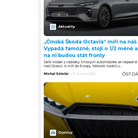
Aktuality
„Čínská Škoda Octavia“ míří na náš 
Vypadá famózně, stojí o 1/2 méně a
na ni budou stát fronty
Další model z nabídky čínských automobilek se nápadně
naší Octavii. A míří do Evropy. Několik rozdílů s...
ČÍST D
Michal Sztolár
|
15. března 2024
Ojetiny