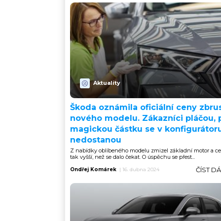
Aktuality
Škoda oznámila oficiální ceny zbru
nového modelu. Zákazníci pláčou,
magickou částku se v konfigurátor
nedostanou
Z nabídky oblíbeného modelu zmizel základní motor a ce
tak vyšší, než se dalo čekat. O úspěchu se přest...
ČÍST D
Ondřej Komárek
|
16. dubna 2024