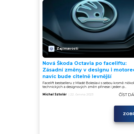
Zajímavosti
Nová Škoda Octavia po faceliftu:
Zásadní změny v designu i motore
navíc bude citelně levnější
Facelift bestselleru z Mladé Boleslavi s sebou kromě něko
technických a designových změn přinese i jeden p...
ČÍST D
Michal Sztolár
|
22. června 2023
ZOBR