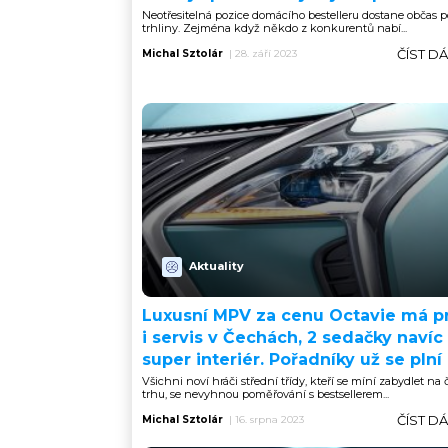
Neotřesitelná pozice domácího bestelleru dostane občas p
trhliny. Zejména když někdo z konkurentů nabí...
ČÍST D
Michal Sztolár
|
28. září 2023
Aktuality
Luxusní MPV za cenu Octavie má p
i servis v Čechách, 2 sedačky navíc
super interiér. Pořadníky už se plní
Všichni noví hráči střední třídy, kteří se míní zabydlet n
trhu, se nevyhnou poměřování s bestsellerem...
ČÍST D
Michal Sztolár
|
16. srpna 2023