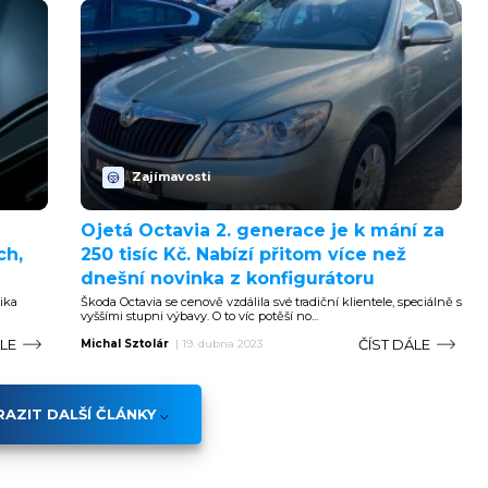
Zajímavosti
Ojetá Octavia 2. generace je k mání za
ch,
250 tisíc Kč. Nabízí přitom více než
dnešní novinka z konfigurátoru
lika
Škoda Octavia se cenově vzdálila své tradiční klientele, speciálně s
vyššími stupni výbavy. O to víc potěší no...
ÁLE
ČÍST DÁLE
Michal Sztolár
|
19. dubna 2023
AZIT DALŠÍ ČLÁNKY