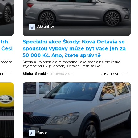
Aktuality
trh.
Speciální akce Škody: Nová Octavia se
 Češi
spoustou výbavy může být vaše jen za
50 000 Kč. Ano, čtete správně
 podobá
Škoda Auto připravila mimořádnou akci speciálně pro české
zájemce: od 1. 2. je v prodeji Octavia Fresh za 649 ...
ÁLE
ČÍST DÁLE
Michal Sztolár
|
8. února 2024
Rady