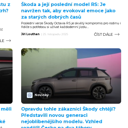
stu z
Škoda a její poslední model RS: Je
trh?
navržen tak, aby evokoval emoce jako
za starých dobrých časů
Poslední verze Škody Octavia RS je skvělý kompromis pro rodinu i
řidiče s potřebou si užívat každodenní jízdu....
Kč
ČÍST DÁLE
Jiří Louthan
|
25. listopadu 2025
ÁLE
Novinky
 měli
Opravdu tohle zákazníci Škody chtějí?
Představili novou generaci
aké
nejoblíbenějšího modelu. Vzhled
rozdělil Česko na dva tábory
ně