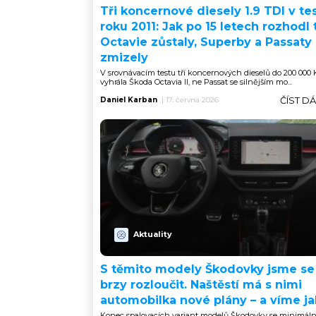
Tři koncernové diesely 1.9 TDI v te
roku 2011: Jak po 15 letech rozhodl 
Octavie zůstaly, Superby a Passaty
zmizely
V srovnávacím testu tří koncernových dieselů do 200 000 
vyhrála Škoda Octavia II, ne Passat se silnějším mo...
ČÍST D
Daniel Karban
|
17. června 2026
Aktuality
S těmito modely Škodovky jsme se
brzy rozloučit. Naštěstí má s nimi
automobilka nové plány – a víme j
Konec spalovacích variant modelů Škodovky se minimál