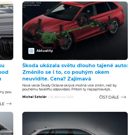
Aktuality
su
Škoda ukázala světu dlouho tajené auto:
 pod
Změnilo se i to, co pouhým okem
u
neuvidíte. Cena? Zajímavá
Nová verze Škody Octavie skrývá možná více změn, než by
pouhému faceliftu odpovídalo. Přitom ty nejzajímavější...
ny jsou
ČÍST DÁLE
Michal Sztolár
|
15. března 2024
ÁLE