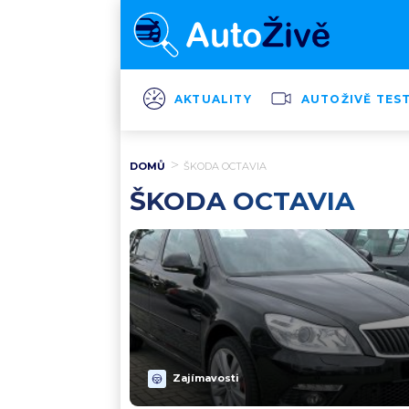
AKTUALITY
AUTOŽIVĚ TES
DOMŮ
ŠKODA OCTAVIA
ŠKODA OCTAVIA
Zajímavosti