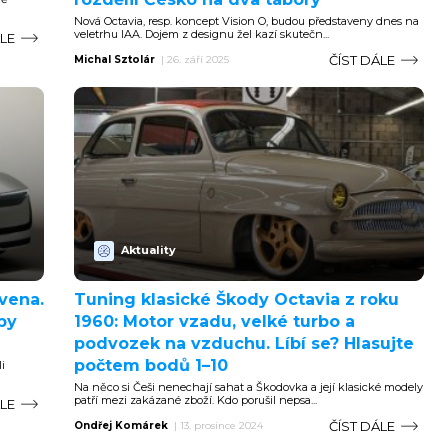
Nová Octavia, resp. koncept Vision O, budou představeny dnes na
veletrhu IAA. Dojem z designu žel kazí skutečn...
ÁLE
ČÍST DÁLE
Michal Sztolár
|
26. září 2025
Aktuality
vena.
Tuning klasické Škody Octavia z roku
by
1960: Motor vzadu, velké turbo a
podvozek na vzduchu. Líbí se? Hlasujte
počtem bodů 1–10
i
Na něco si Češi nenechají sahat a Škodovka a její klasické modely
patří mezi zakázané zboží. Kdo porušil nepsa...
ÁLE
ČÍST DÁLE
Ondřej Komárek
|
13. prosince 2024