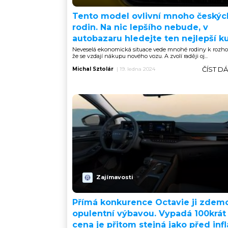
Tento model ovlivní mnoho českýc
rodin. Na nic lepšího nebude, v
autobazaru hledejte ten nejlepší k
Neveselá ekonomická situace vede mnohé rodiny k rozho
že se vzdají nákupu nového vozu. A zvolí raději oj...
ČÍST D
Michal Sztolár
|
19. ledna 2024
Zajímavosti
Přímá konkurence Octavie ji zdemo
opulentní výbavou. Vypadá 100krát 
cena je přitom stejná jako před infl