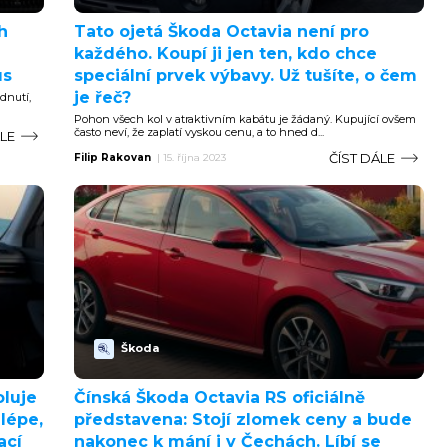
h
Tato ojetá Škoda Octavia není pro
každého. Koupí ji jen ten, kdo chce
us
speciální prvek výbavy. Už tušíte, o čem
je řeč?
dnutí,
Pohon všech kol v atraktivním kabátu je žádaný. Kupující ovšem
často neví, že zaplatí vyskou cenu, a to hned d...
ÁLE
ČÍST DÁLE
Filip Rakovan
|
15. října 2023
Škoda
luje
Čínská Škoda Octavia RS oficiálně
lépe,
představena: Stojí zlomek ceny a bude
ací
nakonec k mání i v Čechách. Líbí se