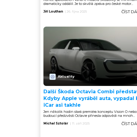
dramaticky oddálil. Je to skvělá zpráva pro české motor...
ČÍST D
Jiří Louthan
|
26. října 2025
Aktuality
Další Škoda Octavia Combi předsta
Kdyby Apple vyráběl auta, vypadal 
iCar asi takhle
Jen několik hodin stará premiéra konceptu Vision O nebol
budoucí předzvěsti Octavie přinesla odpovědi na mnoh...
ČÍST D
Michal Sztolár
|
11. září 2025