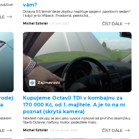
vám?
ovážlivé
Octavia RS téměř beze zbytku naplňuje spojení „sportovní sedan“.
I když je to liftback. Prostorná, praktická, ...
ÁLE
ČÍST DÁLE
Michal Sztolár
|
9. září 2023
Zajímavosti
rodej
Kupujeme Octavii TDI v kombajnu za
 a
170 000 Kč, od 1. majitele. A je to na ní
poznat (skrytá kamera)
a českém
Některé nákupy se jeví jako vysoce rizikové od prvního okamžiku.
Starší Octavie, naftový motor, podezřele málo...
ÁLE
ČÍST DÁLE
Michal Sztolár
|
9. července 2023