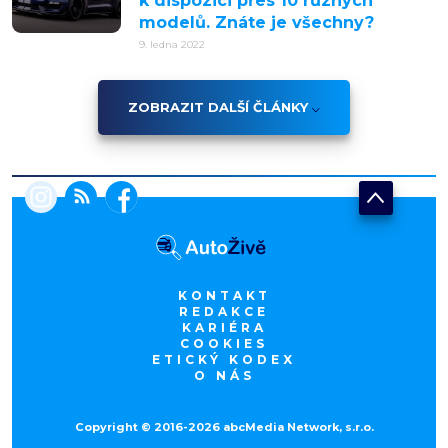
k dispozici přes 10 různých
modelů. Znáte je všechny?
9. ledna 2022
ZOBRAZIT DALŠÍ ČLÁNKY
KONTAKT
REDAKCE
KARIÉRA
COOKIES
ETICKÝ KODEX
O NÁS
Copyright © 2016-2026 abcMedia Network, s.r.o.