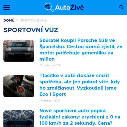
DOMŮ
SPORTOVNÍ VŮZ
SPORTOVNÍ VŮZ
Sběratel koupil Porsche 928 ve
Španělsku. Cestou domů zjistil, že
motor potřebuje generálku za
milion
17. května 2026
Tlačítko v autě dokáže snížit
spotřebu, ale jen pokud víte, kdy
ho zmáčknout. Vyzkoušeli jsme
Eco i Sport
13. dubna 2026
Nové sportovní auto popírá
fyzikální zákony: zrychlení z 0 na
100 km/h za 2 sekundy. Cena?