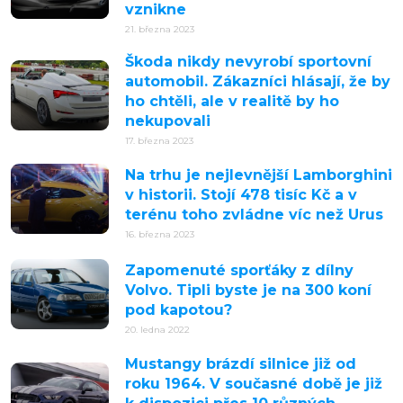
vznikne
21. března 2023
Škoda nikdy nevyrobí sportovní
automobil. Zákazníci hlásají, že by
ho chtěli, ale v realitě by ho
nekupovali
17. března 2023
Na trhu je nejlevnější Lamborghini
v historii. Stojí 478 tisíc Kč a v
terénu toho zvládne víc než Urus
16. března 2023
Zapomenuté sporťáky z dílny
Volvo. Tipli byste je na 300 koní
pod kapotou?
20. ledna 2022
Mustangy brázdí silnice již od
roku 1964. V současné době je již