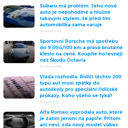
Subaru má problém. Jeho nové
auto je nepohodlné a hlučné
takovým stylem, že před tím
automobilka sama varuje
19. dubna 2024
Sportovní Porsche má spotřebu
do 9 litrů/100 km a právě brutálně
kleslo na ceně. Koupíte ho levněji
než Škodu Octavia
25. března 2024
Vláda rozhodla: Řidiči těchto 200
typů aut musí zpátky do
autoškoly pro speciální řidičské
průkazy. Koho všeho se týká?
13. srpna 2023
Alfa Romeo vyprodala auto, které
je zatím jenom na papíře. Přitom
ani neví, zda nový model vůbec