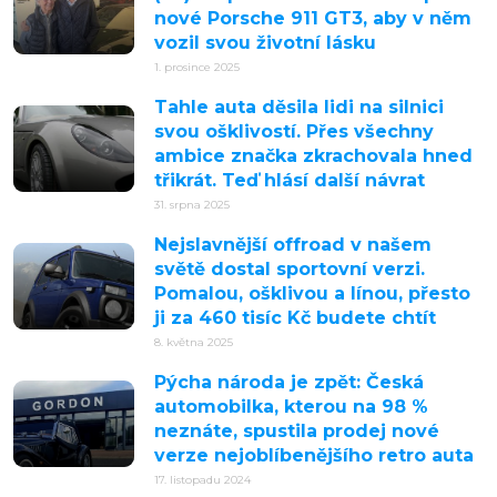
nové Porsche 911 GT3, aby v něm
vozil svou životní lásku
1. prosince 2025
Tahle auta děsila lidi na silnici
svou ošklivostí. Přes všechny
ambice značka zkrachovala hned
třikrát. Teď hlásí další návrat
31. srpna 2025
Nejslavnější offroad v našem
světě dostal sportovní verzi.
Pomalou, ošklivou a línou, přesto
ji za 460 tisíc Kč budete chtít
8. května 2025
Pýcha národa je zpět: Česká
automobilka, kterou na 98 %
neznáte, spustila prodej nové
verze nejoblíbenějšího retro auta
17. listopadu 2024