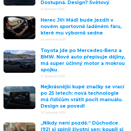
Dostupná. Design? Světový
31. prosince 2025
Herec Jiří Mádl bude jezdit v
novém sportovně laděném fáru,
které mu výborně sedne
24. prosince 2025
Toyota jde po Mercedes-Benz a
BMW. Nové auto přepisuje dějiny,
má super účinný motor a mokrou
spojku
21. prosince 2025
Nejkrásnější kupé značky se vrací
po 25 letech: nová technologie
má řidičům vrátit pocit manuálu.
Design se povedl
20. prosince 2025
„Nikdy není pozdě.“ Důchodce
(92) si splnil životní sen: koupil si