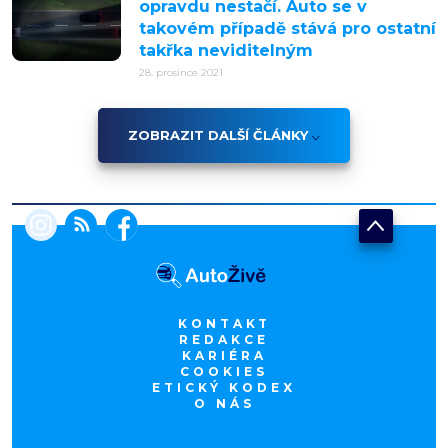
opravdu nestačí. Auto se v
takovém případě stává pro ostatní
takřka neviditelným
28. prosince 2021
ZOBRAZIT DALŠÍ ČLÁNKY
KONTAKT
REDAKCE
KARIÉRA
COOKIES
ETICKÝ KODEX
O NÁS