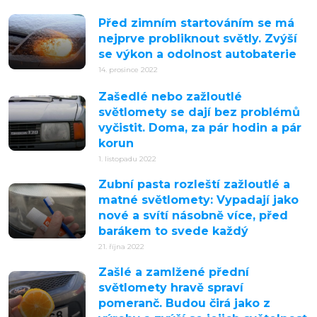
Před zimním startováním se má
nejprve probliknout světly. Zvýší
se výkon a odolnost autobaterie
14. prosince 2022
Zašedlé nebo zažloutlé
světlomety se dají bez problémů
vyčistit. Doma, za pár hodin a pár
korun
1. listopadu 2022
Zubní pasta rozleští zažloutlé a
matné světlomety: Vypadají jako
nové a svítí násobně více, před
barákem to svede každý
21. října 2022
Zašlé a zamlžené přední
světlomety hravě spraví
pomeranč. Budou čirá jako z