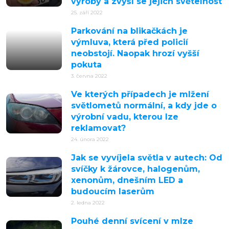
výroby a zvýší se jejich světelnost
25. září 2022
Parkování na blikačkách je
výmluva, která před policií
neobstojí. Naopak hrozí vyšší
pokuta
3. června 2022
Ve kterých případech je mlžení
světlometů normální, a kdy jde o
výrobní vadu, kterou lze
reklamovat?
24. února 2022
Jak se vyvíjela světla v autech: Od
svíčky k žárovce, halogenům,
xenonům, dnešním LED a
budoucím laserům
2. ledna 2022
Pouhé denní svícení v mlze