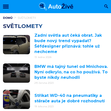
DOMŮ
SVĚTLOMETY
SVĚTLOMETY
Zadní světla aut čeká obrat. Jak
bude nový trend vypadat?
Šéfdesigner přiznává: tohle už
nechceme
13. ledna 2026
BMW má tajný tunel od Mnichova.
Nyní odkrylo, na co ho používá. To
byste nikdy neuhodli
29. června 2023
Stříkat WD-40 na pneumatiky a
stěrače auta je dobré rozhodnutí
19. března 2023