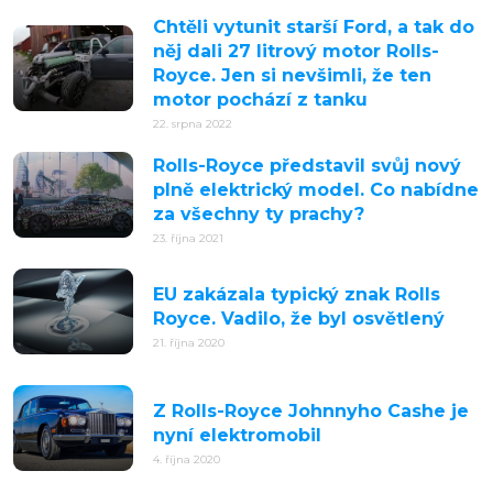
Chtěli vytunit starší Ford, a tak do
něj dali 27 litrový motor Rolls-
Royce. Jen si nevšimli, že ten
motor pochází z tanku
22. srpna 2022
Rolls-Royce představil svůj nový
plně elektrický model. Co nabídne
za všechny ty prachy?
23. října 2021
EU zakázala typický znak Rolls
Royce. Vadilo, že byl osvětlený
21. října 2020
Z Rolls-Royce Johnnyho Cashe je
nyní elektromobil
4. října 2020