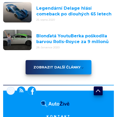
Legendární Delage hlásí
comeback po dlouhých 65 letech
25. srpna 2020
Blonďatá YoutuBerka poškodila
barvou Rolls-Royce za 9 milionů
28. července 2020
ZOBRAZIT DALŠÍ ČLÁNKY
KONTAKT