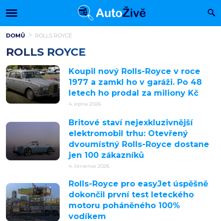
DOMŮ
ROLLS ROYCE
ROLLS ROYCE
Koupil nový Rolls-Royce v roce
1977 a zamkl ho v garáži. Po 48
letech ho prodal za miliony Kč
4. srpna 2026
Britové staví nejexkluzivnější
elektromobil trhu: Otevřený
dvoumístný Rolls-Royce dostane
jen 100 zákazníků
4. července 2026
Rolls-Royce pro easyJet úspěšně
dokončil první test leteckého
motoru poháněného 100%
vodíkem