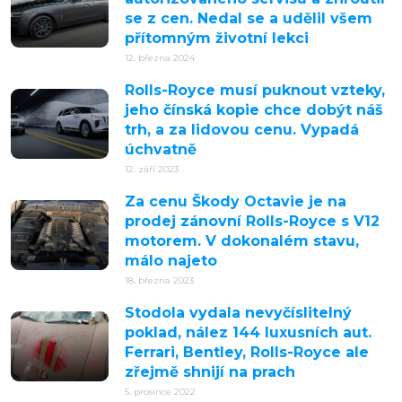
se z cen. Nedal se a udělil všem
přítomným životní lekci
12. března 2024
Rolls-Royce musí puknout vzteky,
jeho čínská kopie chce dobýt náš
trh, a za lidovou cenu. Vypadá
úchvatně
12. září 2023
Za cenu Škody Octavie je na
prodej zánovní Rolls-Royce s V12
motorem. V dokonalém stavu,
málo najeto
18. března 2023
Stodola vydala nevyčíslitelný
poklad, nález 144 luxusních aut.
Ferrari, Bentley, Rolls-Royce ale
zřejmě shnijí na prach
5. prosince 2022