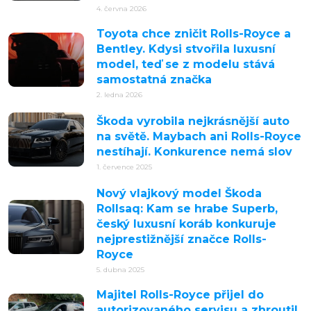
4. června 2026
Toyota chce zničit Rolls-Royce a
Bentley. Kdysi stvořila luxusní
model, teď se z modelu stává
samostatná značka
2. ledna 2026
Škoda vyrobila nejkrásnější auto
na světě. Maybach ani Rolls-Royce
nestíhají. Konkurence nemá slov
1. července 2025
Nový vlajkový model Škoda
Rollsaq: Kam se hrabe Superb,
český luxusní koráb konkuruje
nejprestižnější značce Rolls-
Royce
5. dubna 2025
Majitel Rolls-Royce přijel do
autorizovaného servisu a zhroutil