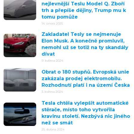
nejlevnější Teslu Model Q. Zboří
trh a přepíše dějiny, Trump mu k
tomu pomůže
14. února 2025
Zakladatel Tesly se nejmenuje
Elon Musk. A konečně promluvil,
nemohl už se totiž na ty skandály
dívat
9. května 2024
Obrat o 180 stupňů. Evropská unie
zakázala prodej elektromobilu.
Rozhodnutí platí i na území Česka
3. května 2024
Tesla chtěla vylepšit automatické
stěrače, místo toho vytvořila
kravinu století. Nezbývá nic jiného
než se smát
25. dubna 2024