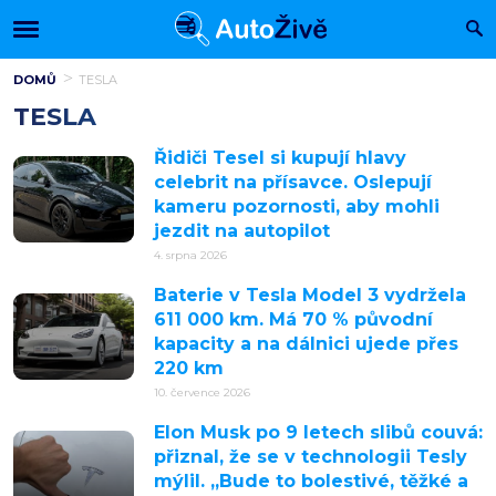
DOMŮ
TESLA
TESLA
Řidiči Tesel si kupují hlavy
celebrit na přísavce. Oslepují
kameru pozornosti, aby mohli
jezdit na autopilot
4. srpna 2026
Baterie v Tesla Model 3 vydržela
611 000 km. Má 70 % původní
kapacity a na dálnici ujede přes
220 km
10. července 2026
Elon Musk po 9 letech slibů couvá:
přiznal, že se v technologii Tesly
mýlil. „Bude to bolestivé, těžké a