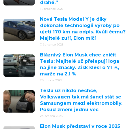
drahé.“
11. prosince 2025
Nová Tesla Model Y je díky
dokonalé technologii výroby po
ujetí 170 km na odpis. Kvůli čemu?
Majitelé zuří, Elon mlčí
7. července 2025
Bláznivý Elon Musk chce zničit
Teslu: Majitelé už přelepují loga
na jiné značky. Zisk klesl o 71 %,
marže na 2,1 %
26. dubna 2025
Teslu už nikdo nechce,
Volkswagen tak má šanci stát se
Samsungem mezi elektromobily.
Pokud změní jednu věc
23. března 2025
Elon Musk představí v roce 2025