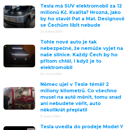
Tesla má SUV elektromobil za 12
milionů Kč. Kvalita? Hrozná, jako
by ho stavěl Pat a Mat. Designově
se Čechům líbit nebude
23. dubna 2024
Tohle nové auto je tak
nebezpečné, že nemůže vyjet na
naše silnice. Každý Čech by ho
přitom chtěl, i když je to
elektromobil
20. února 2024
Němec ujel v Tesle téměř 2
miliony kilometrů. Co všechno
musel na autě měnit, tomu snad
ani nebudete věřit, auto
několikrát přeplatil
9. února 2024
Tesla uvedla do prodeje Model Y