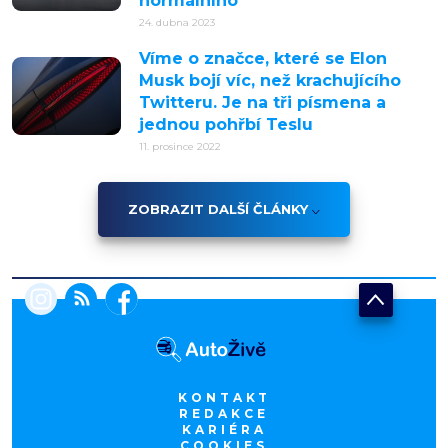
normálního
24. dubna 2023
Víme o značce, které se Elon
Musk bojí víc, než krachujícího
Twitteru. Je na tři písmena a
jednou pohřbí Teslu
11. prosince 2022
ZOBRAZIT DALŠÍ ČLÁNKY
KONTAKT
REDAKCE
KARIÉRA
COOKIES