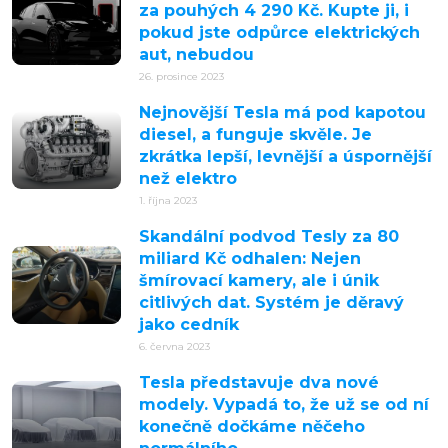
za pouhých 4 290 Kč. Kupte ji, i
pokud jste odpůrce elektrických
aut, nebudou
26. prosince 2023
Nejnovější Tesla má pod kapotou
diesel, a funguje skvěle. Je
zkrátka lepší, levnější a úspornější
než elektro
1. října 2023
Skandální podvod Tesly za 80
miliard Kč odhalen: Nejen
šmírovací kamery, ale i únik
citlivých dat. Systém je děravý
jako cedník
6. června 2023
Tesla představuje dva nové
modely. Vypadá to, že už se od ní
konečně dočkáme něčeho